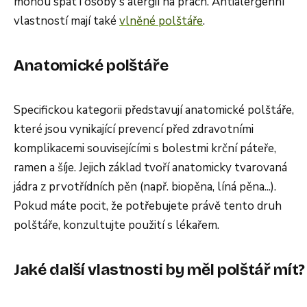
mohou spát i osoby s alergií na prach. Antialergenní
vlastností mají také
vlněné polštáře
.
Anatomické polštáře
Specifickou kategorii představují anatomické polštáře,
které jsou vynikající prevencí před zdravotními
komplikacemi souvisejícími s bolestmi krční páteře,
ramen a šíje. Jejich základ tvoří anatomicky tvarovaná
jádra z prvotřídních pěn (např. biopěna, líná pěna...).
Pokud máte pocit, že potřebujete právě tento druh
polštáře, konzultujte použití s lékařem.
Jaké další vlastnosti by měl polštář mít?