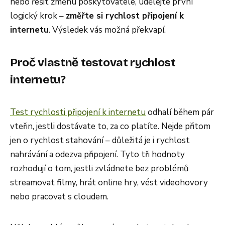
nebo řešit změnu poskytovatele, udělejte první
logický krok –
změřte si rychlost připojení k
internetu
. Výsledek vás možná překvapí.
Proč vlastně testovat rychlost
internetu?
Test rychlosti připojení k internetu
odhalí během pár
vteřin, jestli dostávate to, za co platíte. Nejde přitom
jen o rychlost stahování – důležitá je i rychlost
nahrávání a odezva připojení. Tyto tři hodnoty
rozhodují o tom, jestli zvládnete bez problémů
streamovat filmy, hrát online hry, vést videohovory
nebo pracovat s cloudem.