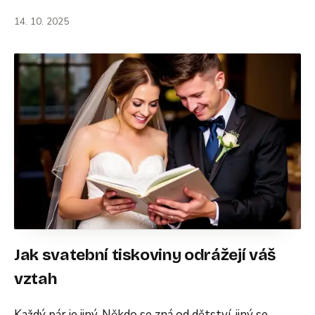
14. 10. 2025
Jak svatební tiskoviny odrážejí váš
vztah
Každý pár je jiný. Někdo se zná od dětství, jiný se