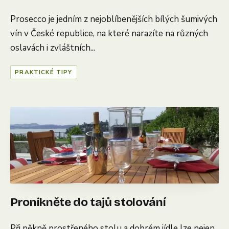
Prosecco je jedním z nejoblíbenějších bílých šumivých
vín v České republice, na které narazíte na různých
oslavách i zvláštních...
PRAKTICKÉ TIPY
Pronikněte do tajů stolování
Při pěkně prostřeného stolu a dobrém jídle lze nejen