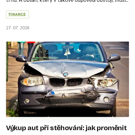
trhu. A obsah, který v takové odpovědi obstojí, musí...
FINANCE
27. 07. 2026
Výkup aut při stěhování: jak proměnit