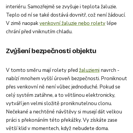
interiéru. Samozřejmě se zvyšuje i teplota žaluzie.
Teplo od ní se také dostává dovnitř, což není žádoucí.
V zimě naopak
venkovní žaluzie nebo rolety
lépe
chrání před vniknutím chladu.
Zvýšení bezpečnosti objektu
V tomto směru mají rolety před
žaluziemi
navrch -
nabízí mnohem vyšší úroveň bezpečnosti. Proniknout
přes venkovní ně není vůbec jednoduché. Pokud se
celý systém zatáhne, a to většinou elektronicky,
vytváří jen velmi složitě proniknutelnou clonu.
Nečekané a nechtěné návštěvy si musejí dát velkou
práci s překonáním této překážky. Vy získáte zase
větší klid v momentech, když nebudete doma.