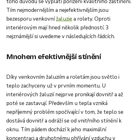
toho důvodu se vyplatí pořízení kvalitního zastínění.
Tím nejmodernějším a nejefektivnějším jsou
bezesporu venkovní
žaluzie
a rolety. Oproti
interiérovým mají hned několik předností. 3
nejznámější si uvedeme v následujících řádcích.
Mnohem efektivnější stínění
Díky venkovním žaluziím a roletám jsou světlo i
teplo zachyceny už v prvním momentu. U
interiérových žaluzií nejprve pronikají dovnitř a až
poté se zastavují. Především u tepla vzniká
nepříjemný problém spočívající v tom, že teplo se
dostává dovnitř a odráží se od vnitřního stínění k
oknu. Tím pádem dochází k jeho maximální
koncentraci a druhotnému ohřívání vzduchu v