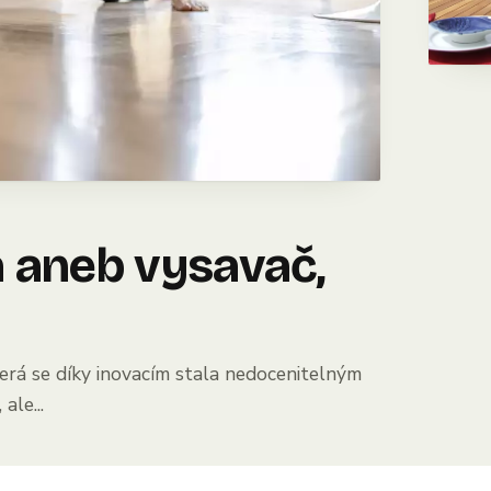
a aneb vysavač,
terá se díky inovacím stala nedocenitelným
ale...