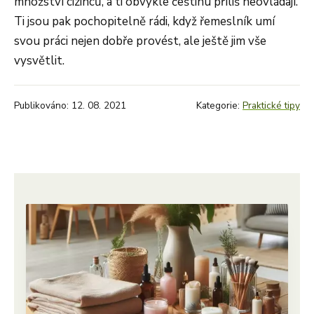
množství cizinců, a ti obvykle češtinu příliš neovládají.
Ti jsou pak pochopitelně rádi, když řemeslník umí
svou práci nejen dobře provést, ale ještě jim vše
vysvětlit.
Publikováno: 12. 08. 2021
Kategorie:
Praktické tipy