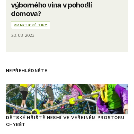
výborného vína v pohodlí
domova?
PRAKTICKÉ TIPY
20. 08. 2023
NEPŘEHLÉDNĚTE
DĚTSKÉ HŘIŠTĚ NESMÍ VE VEŘEJNÉM PROSTORU
CHYBĚT!