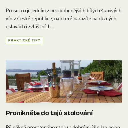
Prosecco je jedním z nejoblíbenějších bílých šumivých
vín v České republice, na které narazíte na různých
oslavách i zvláštních...
PRAKTICKÉ TIPY
Pronikněte do tajů stolování
Při pěkně prostřeného stolu a dobrém jídle lze nejen