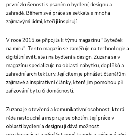
první zkušenosti s psaním o bydlení, designu a
zahradě. Během své práce se setkala s mnoha
zajímavými lidmi, kteří ji inspirují.
V roce 2015 se připojila k týmu magazínu "Byteček
na míru". Tento magazín se zaměřuje na technologie a
digitální svět, ale i na bydlení a design. Zuzana se v
magazínu specializuje na oblasti nábytku, doplňků a
zahradní architektury. Její cílem je přinášet čtenářům
zajímavé a inspirativní články, které jim pomohou při
zařizování bytu či domácnosti.
Zuzana je otevřená a komunikativní osobnost, která
ráda naslouchá a inspiruje se okolím. Její práce v
oblasti bydlení a designu ji dává možnost
prozkoumávat a přinášet nové trendy a zajímavé věci.