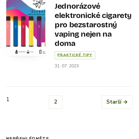
Jednorázové
elektronické cigarety
pro bezstarostný
vaping nejen na
doma
PRAKTICKÉ TIPY
31. 07. 2023
1
2
Starší →
NEPŘEHLÉDNĚTE