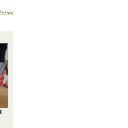
Finance
k