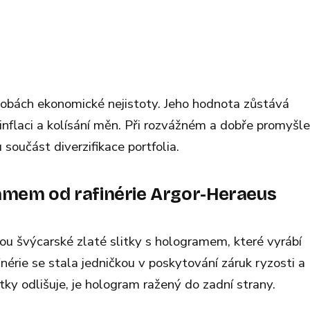
 dobách ekonomické nejistoty. Jeho hodnota zůstává
i inflaci a kolísání měn. Při rozvážném a dobře promyš
součást diverzifikace portfolia.
ramem od rafinérie Argor-Heraeus
sou švýcarské zlaté slitky s hologramem, které vyrábí
nérie se stala jedničkou v poskytování záruk ryzosti a
tky odlišuje, je hologram ražený do zadní strany.