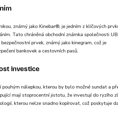
áním
ikou, známý jako Kinebar®, je jedním z klíčových prvk
ěláním. Tato chráněná obchodní známka společnosti U
í bezpečnostní prvek, známý jako kinegram, což je
zpečení bankovek a cestovních pasů.
ost investice
ní pouhým nálepkou, kterou by bylo možné sundat a př
pující mají stoprocentní jistotu, že investují do ryzího z
ogií, kterou nelze snadno kopírovat, což poskytuje da