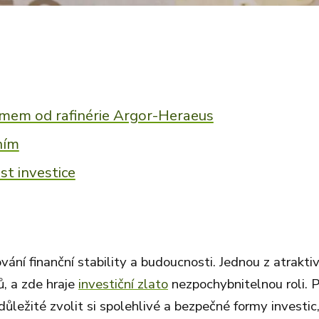
ramem od rafinérie Argor-Heraeus
ním
st investice
ní finanční stability a budoucnosti. Jednou z atrakti
ů, a zde hraje
investiční zlato
nezpochybnitelnou roli. 
důležité zvolit si spolehlivé a bezpečné formy investic,