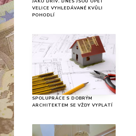
JAKO DŘÍV. DNES JSOU OPĚT
VELICE VYHLEDÁVANÉ KVŮLI
POHODLÍ
SPOLUPRÁCE S DOBRÝM
ARCHITEKTEM SE VŽDY VYPLATÍ