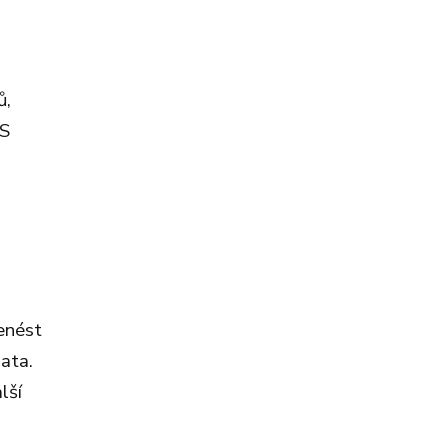
ů,
BS
enést
lata.
lší