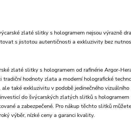
výcarské zlaté slitky s hologramem nejsou výrazně dra
ovat s jistotou autentičnosti a exkluzivity bez nutnos
rské zlaté slitky s hologramem od rafinérie Argor-Her
i tradiční hodnoty zlata a moderní holografické techn
i, ale také exkluzivitu v podobě jedinečného vizuálního
s investicí do švýcarských zlatých slitků s hologramem
ifikované a zabezpečené. Pro nákup těchto slitků můžet
oký výběr, nízké ceny a garanci kvality.