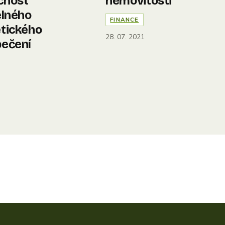
cnost
nemovitosti
elného
FINANCE
tického
28. 07. 2021
ečení
3