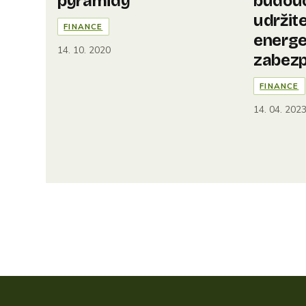
pyramidy
budou
udržit
FINANCE
energe
14. 10. 2020
zabezp
FINANCE
14. 04. 202