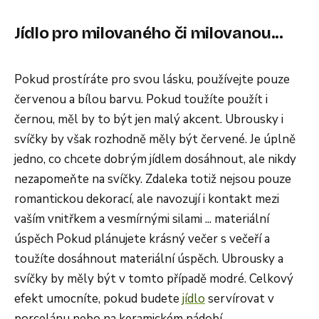
Jídlo pro milovaného či milovanou...
Pokud prostíráte pro svou lásku, používejte pouze
červenou a bílou barvu. Pokud toužíte použít i
černou, měl by to být jen malý akcent. Ubrousky i
svíčky by však rozhodně měly být červené. Je úplně
jedno, co chcete dobrým jídlem dosáhnout, ale nikdy
nezapomeňte na svíčky. Zdaleka totiž nejsou pouze
romantickou dekorací, ale navozují i ​​kontakt mezi
vaším vnitřkem a vesmírnými silami ... materiální
úspěch Pokud plánujete krásný večer s večeří a
toužíte dosáhnout materiální úspěch. Ubrousky a
svíčky by měly být v tomto případě modré. Celkový
efekt umocníte, pokud budete
jídlo
servírovat v
porcelánu nebo na keramickém nádobí.