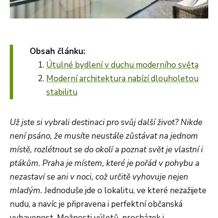
Obsah článku:
Útulné bydlení v duchu moderního světa
Moderní architektura nabízí dlouholetou
stabilitu
Už jste si vybrali destinaci pro svůj další život? Nikde
není psáno, že musíte neustále zůstávat na jednom
místě, rozlétnout se do okolí a poznat svět je vlastní i
ptákům. Praha je místem, které je pořád v pohybu a
nezastaví se ani v noci, což určitě vyhovuje nejen
mladým.
Jednoduše jde o lokalitu, ve které nezažijete
nudu, a navíc je připravena i perfektní občanská
vybavenost. Možnosti výletů, procházek i