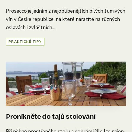
Prosecco je jedním z nejoblíbenějších bílých šumivých
vín v České republice, na které narazíte na různých
oslavách i zvláštních...
PRAKTICKÉ TIPY
Pronikněte do tajů stolování
Při pěkně prostřeného stolu a dobrém jídle lze nejen