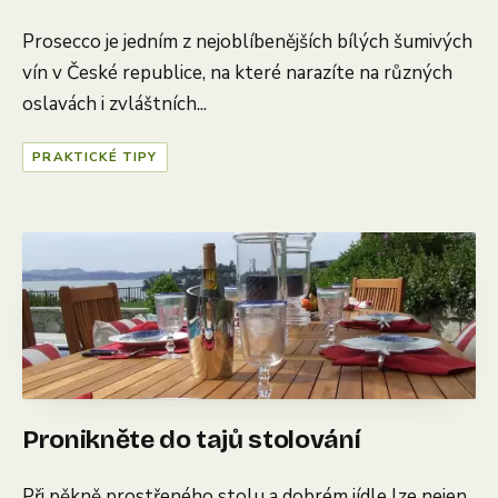
Prosecco je jedním z nejoblíbenějších bílých šumivých
vín v České republice, na které narazíte na různých
oslavách i zvláštních...
PRAKTICKÉ TIPY
Pronikněte do tajů stolování
Při pěkně prostřeného stolu a dobrém jídle lze nejen