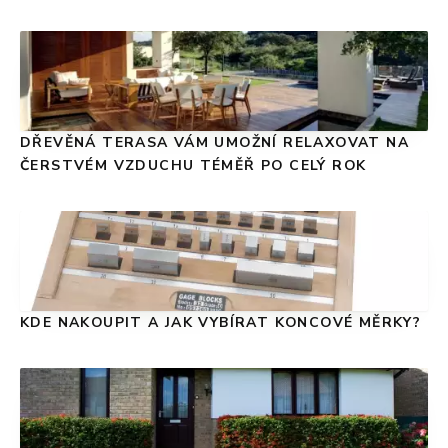
DŘEVĚNÁ TERASA VÁM UMOŽNÍ RELAXOVAT NA
ČERSTVÉM VZDUCHU TÉMĚŘ PO CELÝ ROK
KDE NAKOUPIT A JAK VYBÍRAT KONCOVÉ MĚRKY?