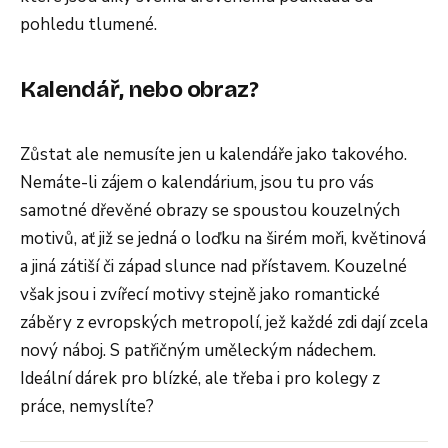
pohledu tlumené.
Kalendář, nebo obraz?
Zůstat ale nemusíte jen u kalendáře jako takového.
Nemáte-li zájem o kalendárium, jsou tu pro vás
samotné dřevěné obrazy se spoustou kouzelných
motivů, ať již se jedná o loďku na širém moři, květinová
a jiná zátiší či západ slunce nad přístavem. Kouzelné
však jsou i zvířecí motivy stejně jako romantické
záběry z evropských metropolí, jež každé zdi dají zcela
nový náboj. S patřičným uměleckým nádechem.
Ideální dárek pro blízké, ale třeba i pro kolegy z
práce, nemyslíte?