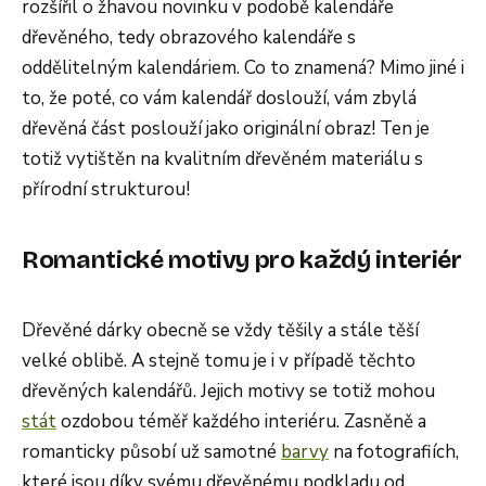
rozšířil o žhavou novinku v podobě kalendáře
dřevěného, tedy obrazového kalendáře s
oddělitelným kalendáriem. Co to znamená? Mimo jiné i
to, že poté, co vám kalendář doslouží, vám zbylá
dřevěná část poslouží jako originální obraz! Ten je
totiž vytištěn na kvalitním dřevěném materiálu s
přírodní strukturou!
Romantické motivy pro každý interiér
Dřevěné dárky obecně se vždy těšily a stále těší
velké oblibě. A stejně tomu je i v případě těchto
dřevěných kalendářů. Jejich motivy se totiž mohou
stát
ozdobou téměř každého interiéru. Zasněně a
romanticky působí už samotné
barvy
na fotografiích,
které jsou díky svému dřevěnému podkladu od