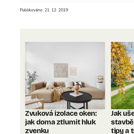
Publikováno: 21. 12. 2019
Zvuková izolace oken:
Jak uše
jak doma ztlumit hluk
stavbě
zvenku
tipy a 