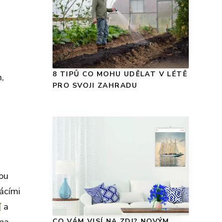
8 TIPŮ CO MOHU UDĚLAT V LÉTĚ
m,
PRO SVOJI ZAHRADU
ou
ácími
í
a
CO VÁM VISÍ NA ZDI? NOVÝM