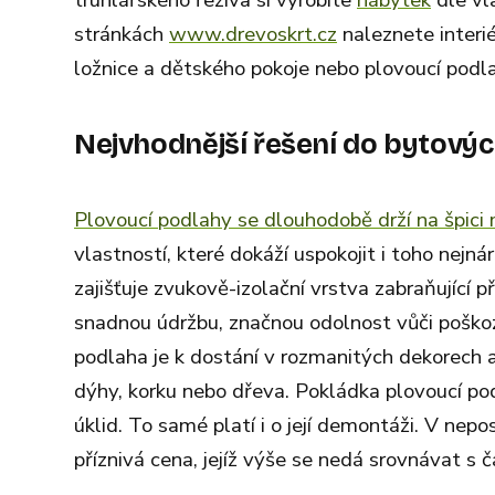
truhlářského řeziva si vyrobíte
nábytek
dle vl
stránkách
www.drevoskrt.cz
naleznete interi
ložnice a dětského pokoje nebo plovoucí podl
Nejvhodnější řešení do bytovýc
Plovoucí podlahy se dlouhodobě drží na špici
vlastností, které dokáží uspokojit i toho nejnár
zajišťuje zvukově-izolační vrstva zabraňující 
snadnou údržbu, značnou odolnost vůči poškoz
podlaha je k dostání v rozmanitých dekorech a 
dýhy, korku nebo dřeva. Pokládka plovoucí po
úklid. To samé platí i o její demontáži. V nep
příznivá cena, jejíž výše se nedá srovnávat s 