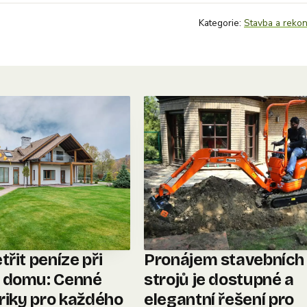
Kategorie:
Stavba a rekon
třit peníze při
Pronájem stavebních
 domu: Cenné
strojů je dostupné a
triky pro každého
elegantní řešení pro