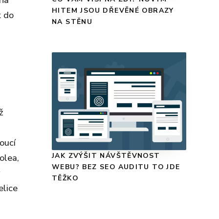
 na
HITEM JSOU DŘEVĚNÉ OBRAZY
k do
NA STĚNU
ž
oucí
JAK ZVÝŠIT NÁVŠTĚVNOST
olea,
WEBU? BEZ SEO AUDITU TO JDE
ý
TĚŽKO
elice