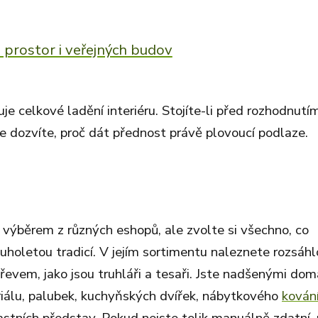
 prostor i veřejných budov
je celkové ladění interiéru. Stojíte-li před rozhodnutí
 se dozvíte, proč dát přednost právě plovoucí podlaze.
 výběrem z různých eshopů, ale zvolte si všechno, co
oletou tradicí. V jejím sortimentu naleznete rozsáhl
dřevem, jako jsou truhláři a tesaři. Jste nadšenými dom
iálu, palubek, kuchyňských dvířek, nábytkového
kován