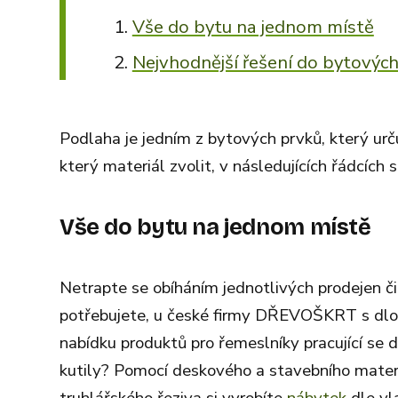
Vše do bytu na jednom místě
Nejvhodnější řešení do bytových
Podlaha je jedním z bytových prvků, který urču
který materiál zvolit, v následujících řádcích
Vše do bytu na jednom místě
Netrapte se obíháním jednotlivých prodejen či
potřebujete, u české firmy DŘEVOŠKRT s dlouh
nabídku produktů pro řemeslníky pracující se 
kutily? Pomocí deskového a stavebního mater