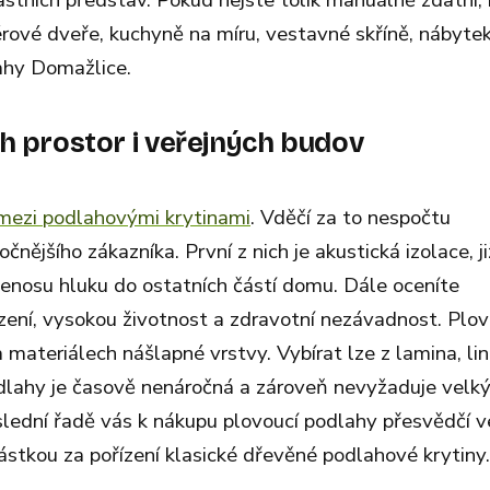
astních představ. Pokud nejste tolik manuálně zdatní,
érové dveře, kuchyně na míru, vestavné skříně, nábyte
ahy Domažlice.
h prostor i veřejných budov
 mezi podlahovými krytinami
. Vděčí za to nespočtu
očnějšího zákazníka. První z nich je akustická izolace, ji
přenosu hluku do ostatních částí domu. Dále oceníte
ení, vysokou životnost a zdravotní nezávadnost. Plov
materiálech nášlapné vrstvy. Vybírat lze z lamina, lin
dlahy je časově nenáročná a zároveň nevyžaduje velk
oslední řadě vás k nákupu plovoucí podlahy přesvědčí v
částkou za pořízení klasické dřevěné podlahové krytiny.