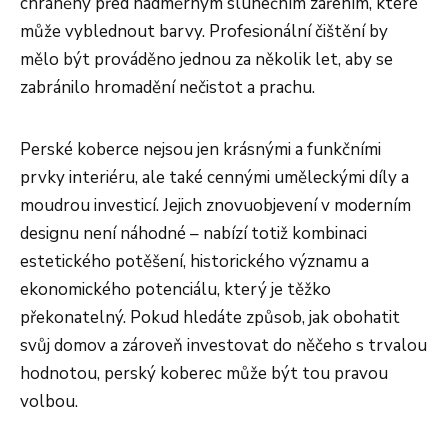
chráněny před nadměrným slunečním zářením, které
může vyblednout barvy. Profesionální čištění by
mělo být prováděno jednou za několik let, aby se
zabránilo hromadění nečistot a prachu.
Perské koberce nejsou jen krásnými a funkčními
prvky interiéru, ale také cennými uměleckými díly a
moudrou investicí. Jejich znovuobjevení v moderním
designu není náhodné – nabízí totiž kombinaci
estetického potěšení, historického významu a
ekonomického potenciálu, který je těžko
překonatelný. Pokud hledáte způsob, jak obohatit
svůj domov a zároveň investovat do něčeho s trvalou
hodnotou, perský koberec může být tou pravou
volbou.