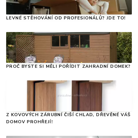
LEVNÉ STĚHOVÁNÍ OD PROFESIONÁLŮ? JDE TO!
PROČ BYSTE SI MĚLI POŘÍDIT ZAHRADNÍ DOMEK?
Z KOVOVÝCH ZÁRUBNÍ ČIŠÍ CHLAD, DŘEVĚNÉ VÁŠ
DOMOV PROHŘEJÍ!