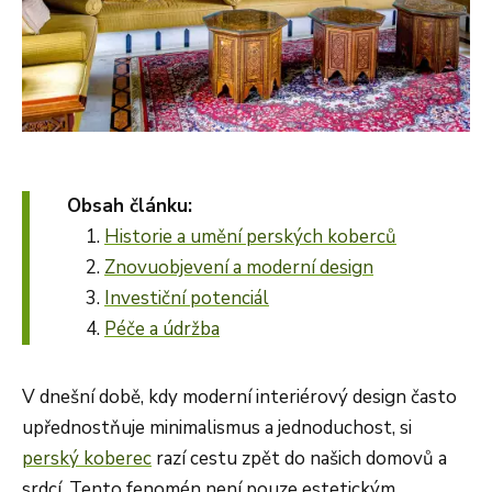
Obsah článku:
Historie a umění perských koberců
Znovuobjevení a moderní design
Investiční potenciál
Péče a údržba
V dnešní době, kdy moderní interiérový design často
upřednostňuje minimalismus a jednoduchost, si
perský koberec
razí cestu zpět do našich domovů a
srdcí. Tento fenomén není pouze estetickým