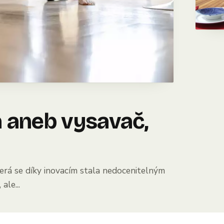
a aneb vysavač,
terá se díky inovacím stala nedocenitelným
ale...