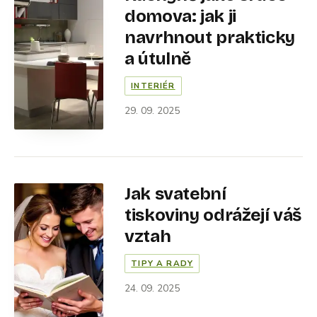
domova: jak ji
navrhnout prakticky
a útulně
INTERIÉR
29. 09. 2025
Jak svatební
tiskoviny odrážejí váš
vztah
TIPY A RADY
24. 09. 2025