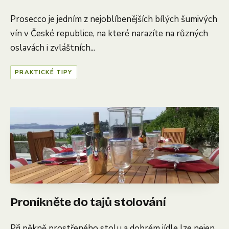
Prosecco je jedním z nejoblíbenějších bílých šumivých
vín v České republice, na které narazíte na různých
oslavách i zvláštních...
PRAKTICKÉ TIPY
Pronikněte do tajů stolování
Při pěkně prostřeného stolu a dobrém jídle lze nejen