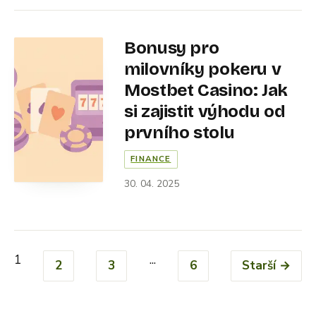
Bonusy pro
milovníky pokeru v
Mostbet Casino: Jak
si zajistit výhodu od
prvního stolu
FINANCE
30. 04. 2025
1
...
2
3
6
Starší →