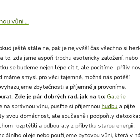
u vůni ...
Pokud ještě stále ne, pak je nejvyšší čas všechno si hez
a to, zda jsme aspoň trochu esotericky založení, nebo 
u se budeme nejen lépe cítit, ale pocítíme i příliv no
Pokud máme smysl pro věci tajemné, možná nás potěší
ovyhazujeme zbytečnosti a příjemně ji provoníme,
ourat.
Zde je pár dobrých rad, jak na to:
Galerie
e na správnou vlnu, pusťte si příjemnou
hudbu
a pijte
ěly svou domácnost, ale současně i podpořily detoxikac
chom rozptýlili a odbouraly z příbytku starou energii,
iálního oleje nebo použijeme bytovou vůni, která v n