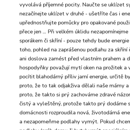
vyvolává příjemné pocity. Naučte se uklízet s
nezačínejte uklízet v druhé - ušetříte čas i en
upřednostňujte pomůcky pro opakované použití
přece jen ... Při velkém úklidu nezapomínejme
sporákem či skříní - pouze tehdy bude energ
toho, pohled na zaprášenou podlahu za skříní
ani doslova zamést před vlastním prahem a d
hospodyňky považují mytí oken na prožitek a 
pocítit blahodárný příliv jarní energie, určit
proto, že to tak odjakživa dělali naše mámy a 
proto, že takto si prý zachováme zdravé názor
čistý a vyleštěný, protože takto prý dodáme s
domácnosti rozproudila nová, životodárná en
a nezapomeňme podlahy vymýt. Pokud chceme