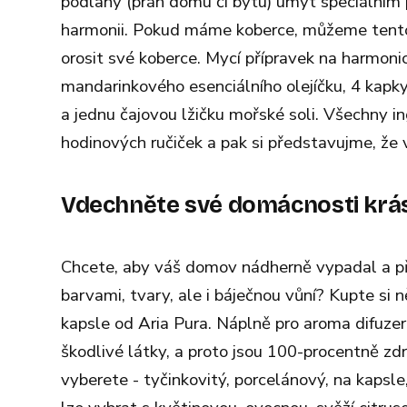
podlahy (práh domu či bytu) umýt speciálním 
harmonii. Pokud máme koberce, můžeme tento 
orosit své koberce. Mycí přípravek na harmon
mandarinkového esenciálního olejíčku, 4 kapky
a jednu čajovou lžičku mořské soli. Všechny 
hodinových ručiček a pak si představujme, že v
Vdechněte své domácnosti krásn
Chcete, aby váš domov nádherně vypadal a příj
barvami, tvary, ale i báječnou vůní? Kupte si 
kapsle od Aria Pura. Náplně pro aroma difuzeru
škodlivé látky, a proto jsou 100-procentně zdr
vyberete - tyčinkovitý, porcelánový, na kapsle,