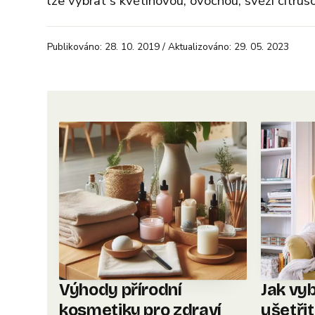
lze vybrat s květinovou, ovocnou, svěží citruso
Publikováno: 28. 10. 2019 / Aktualizováno: 29. 05. 2023
Výhody přírodní
Jak vyb
kosmetiky pro zdraví
ušetři