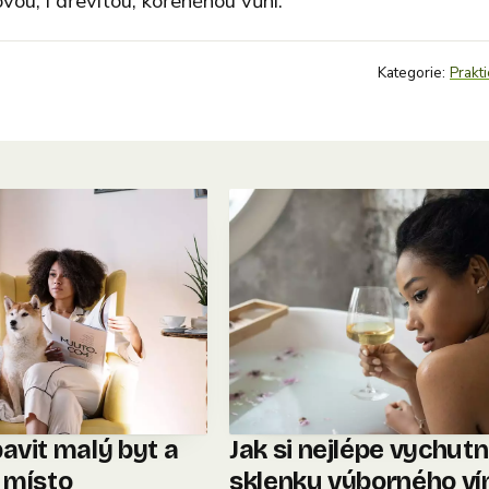
vou, i dřevitou, kořeněnou vůní.
Kategorie:
Prakti
avit malý byt a
Jak si nejlépe vychut
t místo
sklenku výborného ví