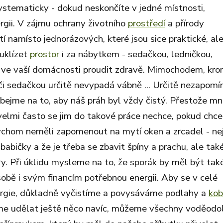
ystematicky - dokud neskončíte v jedné místnosti,
ergii. V zájmu ochrany životního
prostředí
a přírody
 namísto jednorázových, které jsou sice praktické, al
 uklízet
prostor
i za nábytkem - sedačkou, ledničkou,
ie ve vaší domácnosti proudit zdravě. Mimochodem, kr
 či sedačkou určitě nevypadá vábně ... Určitě nezapom
bejme na to, aby náš práh byl vždy čistý. Přestože m
velmi často se jim do takové práce nechce, pokud chc
ě bychom neměli zapomenout na mytí oken a zrcadel - ne
babičky a že je třeba se zbavit špíny a prachu, ale tak
y. Při úklidu mysleme na to, že sporák by měl být tak
obě i svým financím potřebnou energii. Aby se v celé
ergie, důkladně vyčistíme a povysáváme podlahy a
kob
 udělat ještě něco navíc, můžeme všechny voděodo