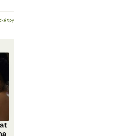
cké tipy
nat
na