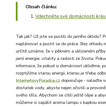
Obsah článku:
Vdechněte své domácnosti krásno
Tak jak? Už jste se pustili do jarního úklidu? 
naplánovat a pustit se do práce. Bez ohledu n
určitě uznáme, že v pěkném a uklizeném příbytk
jarní energie, vitality a radosti ze života. 
informace, že pokud si domácnost uklidíme, p
rozptýlíme starou energii, kterou je třeba odb
InternetovyPoradce.cz
doporučuje - nalaďte s
dostatek vody, abyste nejen očistili a provon
svého těla. Abychom se cítili ještě lépe a aby
můžeme si zapálit aroma lampu s kapkou esenc