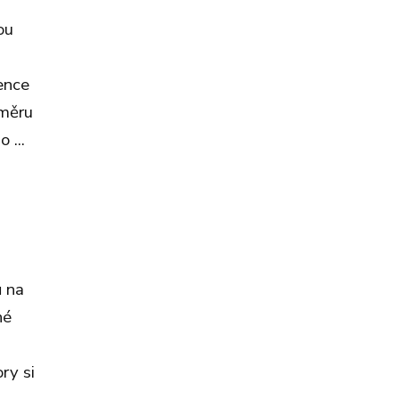
ou
ence
směru
 ...
ů na
né
ry si