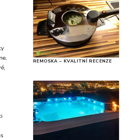
ky
ne,
REMOSKA – KVALITNÍ RECENZE
vé,
i
ás