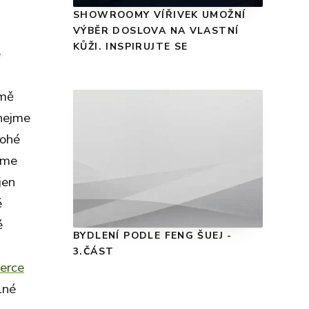
SHOWROOMY VÍŘIVEK UMOŽNÍ
VÝBĚR DOSLOVA NA VLASTNÍ
KŮŽI. INSPIRUJTE SE
e
omě
ínejme
nohé
eme
jen
é
é
BYDLENÍ PODLE FENG ŠUEJ -
3.ČÁST
erce
lné