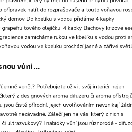
přípravkem, který by měl do našeho příbytku přivolat
přípravek nalít do rozprašovače a touto voňavou ros
ický domov Do kbelíku s vodou přidáme 4 kapky
 grapefruitového olejíčku, 4 kapky Bachovy krizové es
ingredience zamícháme rukou ve kbelíku s vodou proti 
oňavou vodou ve kbelíku prochází jasné a zářivé světlo
ou vůni ...
emně voněl? Potřebujete oživit svůj interiér nejen
některý z designových aroma difuzeru či aroma přístroj
 jsou čistě přírodní, jejich uvolňováním nevznikají žád
avotně nezávadné. Záleží jen na vás, který z nich si
 či ultrazvukový? I nabídky vůní jsou různorodé - difuzo