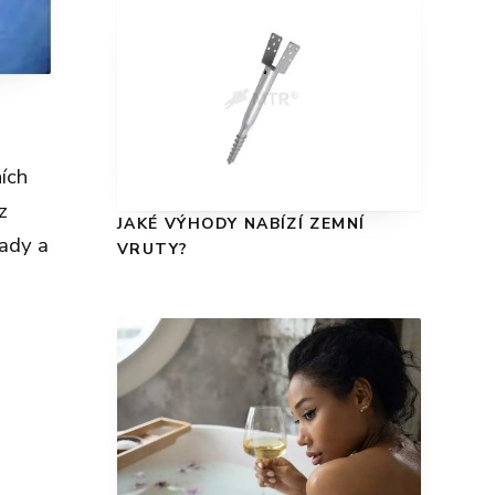
ý
ích
z
JAKÉ VÝHODY NABÍZÍ ZEMNÍ
lady a
VRUTY?