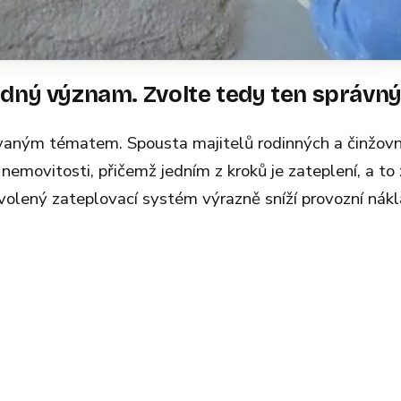
dný význam. Zvolte tedy ten správn
ovaným tématem. Spousta majitelů rodinných a činžovn
emovitosti, přičemž jedním z kroků je zateplení, a to 
olený zateplovací systém výrazně sníží provozní nák