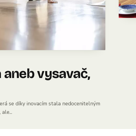
a aneb vysavač,
terá se díky inovacím stala nedocenitelným
ale...