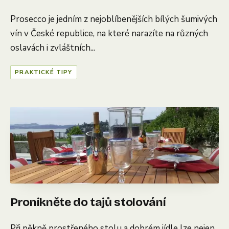
Prosecco je jedním z nejoblíbenějších bílých šumivých
vín v České republice, na které narazíte na různých
oslavách i zvláštních...
PRAKTICKÉ TIPY
Pronikněte do tajů stolování
Při pěkně prostřeného stolu a dobrém jídle lze nejen