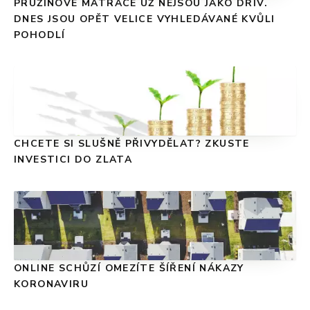
PRUŽINOVÉ MATRACE UŽ NEJSOU JAKO DŘÍV.
DNES JSOU OPĚT VELICE VYHLEDÁVANÉ KVŮLI
POHODLÍ
CHCETE SI SLUŠNĚ PŘIVYDĚLAT? ZKUSTE
INVESTICI DO ZLATA
ONLINE SCHŮZÍ OMEZÍTE ŠÍŘENÍ NÁKAZY
KORONAVIRU