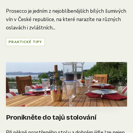
Prosecco je jedním z nejoblíbenějších bílých šumivých
vín v České republice, na které narazíte na různých
oslavách i zvláštních...
PRAKTICKÉ TIPY
Pronikněte do tajů stolování
Při pěkně prostřeného stolu a dobrém jídle lze nejen