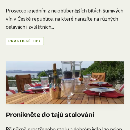
Prosecco je jedním z nejoblíbenějších bílých šumivých
vín v České republice, na které narazíte na různých
oslavách i zvláštních...
PRAKTICKÉ TIPY
Pronikněte do tajů stolování
Při pěkně prostřeného stolu a dobrém jídle lze nejen