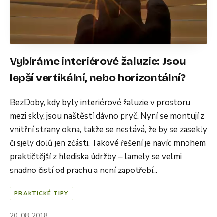
Vybíráme interiérové žaluzie: Jsou
lepší vertikální, nebo horizontální?
BezDoby, kdy byly interiérové žaluzie v prostoru
mezi skly, jsou naštěstí dávno pryč. Nyní se montují z
vnitřní strany okna, takže se nestává, že by se zasekly
či sjely dolů jen zčásti. Takové řešení je navíc mnohem
praktičtější z hlediska údržby – lamely se velmi
snadno čistí od prachu a není zapotřebí...
PRAKTICKÉ TIPY
20. 08. 2018