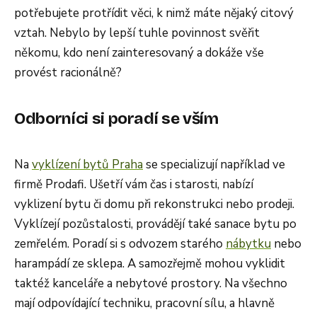
potřebujete protřídit věci, k nimž máte nějaký citový
vztah. Nebylo by lepší tuhle povinnost svěřit
někomu, kdo není zainteresovaný a dokáže vše
provést racionálně?
Odborníci si poradí se vším
Na
vyklízení bytů Praha
se specializují například ve
firmě Prodafi. Ušetří vám čas i starosti, nabízí
vyklizení bytu či domu při rekonstrukci nebo prodeji.
Vyklízejí pozůstalosti, provádějí také sanace bytu po
zemřelém. Poradí si s odvozem starého
nábytku
nebo
harampádí ze sklepa. A samozřejmě mohou vyklidit
taktéž kanceláře a nebytové prostory. Na všechno
mají odpovídající techniku, pracovní sílu, a hlavně