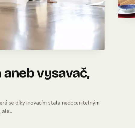
a aneb vysavač,
terá se díky inovacím stala nedocenitelným
ale...