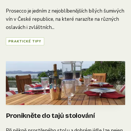
Prosecco je jedním z nejoblíbenějších bílých šumivých
vín v České republice, na které narazíte na různých
oslavách i zvláštních...
PRAKTICKÉ TIPY
Pronikněte do tajů stolování
Při pěkně prostřeného stolu a dobrém jídle lze nejen