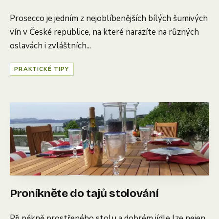
Prosecco je jedním z nejoblíbenějších bílých šumivých
vín v České republice, na které narazíte na různých
oslavách i zvláštních...
PRAKTICKÉ TIPY
Pronikněte do tajů stolování
Při pěkně prostřeného stolu a dobrém jídle lze nejen