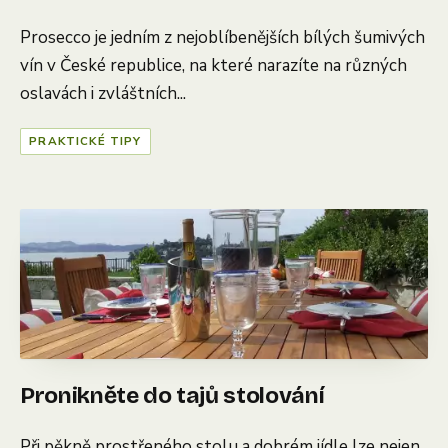
Prosecco je jedním z nejoblíbenějších bílých šumivých
vín v České republice, na které narazíte na různých
oslavách i zvláštních...
PRAKTICKÉ TIPY
Pronikněte do tajů stolování
Při pěkně prostřeného stolu a dobrém jídle lze nejen