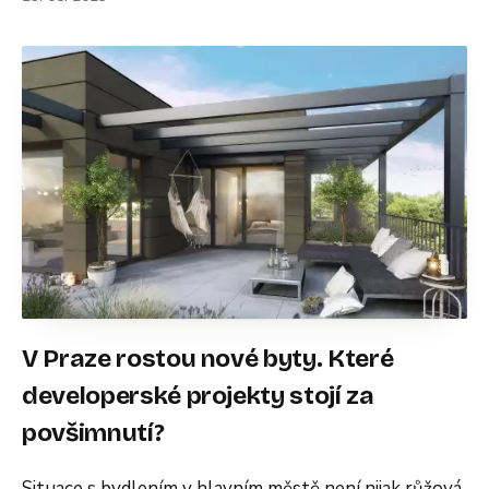
V Praze rostou nové byty. Které
developerské projekty stojí za
povšimnutí?
Situace s bydlením v hlavním městě není nijak růžová.