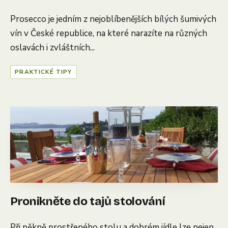
Prosecco je jedním z nejoblíbenějších bílých šumivých
vín v České republice, na které narazíte na různých
oslavách i zvláštních...
PRAKTICKÉ TIPY
Pronikněte do tajů stolování
Při pěkně prostřeného stolu a dobrém jídle lze nejen