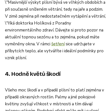
\"Masivnější výskyt plísní bývá ve vlhkých obdobích a
při současně sníženém větrání, tedy na jaře a podzim.
V zimě zejména při nedostatečném vytápění a větrání,
\"říká doktorka Holíková z Poradny
environmentálního zdraví. Dávejte si proto pozor na
aktuální topnou sezónu a to zejména, pokud máte
vyměněny okna. V rámci
šetření
sice udržujete v
příbytcích teplo, ale vytváříte i ideální podmínky pro
vznik plísní.
4. Hodně květů škodí
Všeho moc škodí a v případě plísní to platí zejména v
případě okrasných rostlin. Palmy a jiné pokojové
květiny zvyšují vlhkost v místnosti a tím dávají
zelenou plísním. Podobný efekt může mít i sušení