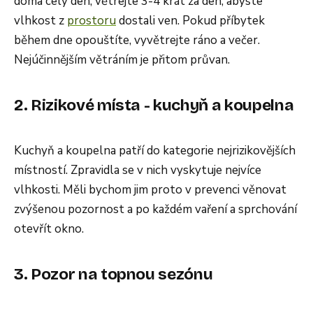
doma celý den, větrejte 3-4 krát za den, abyste
vlhkost z
prostoru
dostali ven. Pokud příbytek
během dne opouštíte, vyvětrejte ráno a večer.
Nejúčinnějším větráním je přitom průvan.
2. Rizikové místa - kuchyň a koupelna
Kuchyň a koupelna patří do kategorie nejrizikovějších
místností. Zpravidla se v nich vyskytuje nejvíce
vlhkosti. Měli bychom jim proto v prevenci věnovat
zvýšenou pozornost a po každém vaření a sprchování
otevřít okno.
3. Pozor na topnou sezónu