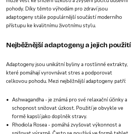
může vést ke snížení úzkosti a zvýšení pocitu duševní
pohody. Díky těmto výhodám pro zdraví jsou
adaptogeny stále populárnější součástí moderního
přístupu ke kvalitnímu životnímu stylu.
Nejběžnější adaptogeny a jejich použití
Adaptogeny jsou unikátní byliny a rostlinné extrakty,
které pomáhají vyrovnávat stres a podporovat
celkovou pohodu. Mezi nejběžnější adaptogeny patří:
Ashwagandha - je známá pro své relaxační účinky a
schopnost snižovat úzkost. Použití je obvykle ve
formě kapslí jako doplněk stravy.
Rhodiola Rosea - pomáhá zvyšovat výkonnost a
snižovat výrazně. Často se používá ve formě tablet