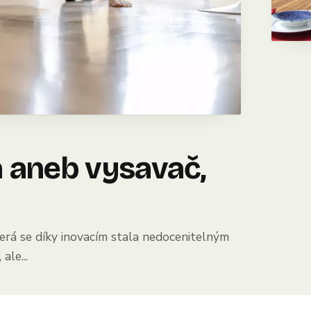
a aneb vysavač,
terá se díky inovacím stala nedocenitelným
ale...