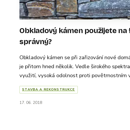
Obkladový kámen použijete na f
správný?
Obkladový kámen se při zařizování nové domácn
je přitom hned několik. Vedle širokého spektra
využití, vysoká odolnost proti povětrnostním vl
STAVBA A REKONSTRUKCE
17. 06. 2018