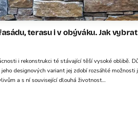
asádu, terasu i v obýváku. Jak vybrat
osti i rekonstrukci té stávající těší vysoké oblibě. 
 jeho designových variant jej zdobí rozsáhlé možnosti 
ivům a s ní související dlouhá životnost...