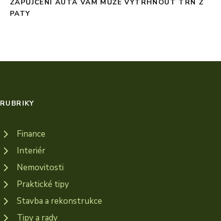
ZAPŮJČENÍ AUTA VÁM MŮŽE VYTRHNOUT TRN Z
PATY
RUBRIKY
Finance
Interiér
Nemovitosti
Praktické tipy
Stavba a rekonstrukce
Tipy a rady