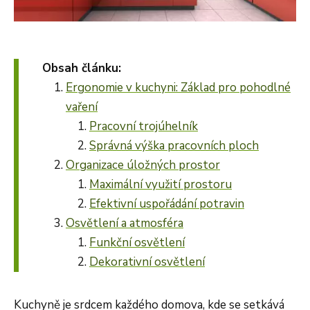
Obsah článku:
Ergonomie v kuchyni: Základ pro pohodlné
vaření
Pracovní trojúhelník
Správná výška pracovních ploch
Organizace úložných prostor
Maximální využití prostoru
Efektivní uspořádání potravin
Osvětlení a atmosféra
Funkční osvětlení
Dekorativní osvětlení
Kuchyně je srdcem každého domova, kde se setkává