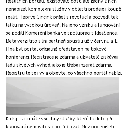
Realitních portálů existovalo dost, ale žádný z nich
nenabízel komplexní služby v oblasti prodeje i koupě
realit. Teprve Cincink přišel s revolucí a pozvedl tak
laťku na vysokou úroveň. Na jeho vzniku a fungování
se podílí Komerční banka ve spolupráci s IdeaSence.
Beta verzi tito silní partneři spustili už v červnu a 1.
října byl portál oficiálně představen na tiskové
konferenci. Registrace je zdarma a uživatelé získávají
řadu skvělých výhod, jako je třeba inzerát zdarma.
Registrujte se i vy a objevte, co všechno portál nabízí.
K dispozici máte všechny služby, které budete při
kupování nemovitosti potřebovat. Než podepíšete