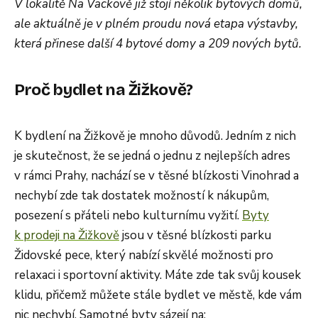
V lokalitě Na Vackově již stojí několik bytových domů,
ale aktuálně je v plném proudu nová etapa výstavby,
která přinese další 4 bytové domy a 209 nových bytů.
Proč bydlet na Žižkově?
K bydlení na Žižkově je mnoho důvodů. Jedním z nich
je skutečnost, že se jedná o jednu z nejlepších adres
v rámci Prahy, nachází se v těsné blízkosti Vinohrad a
nechybí zde tak dostatek možností k nákupům,
posezení s přáteli nebo kulturnímu vyžití.
Byty
k prodeji na Žižkově
jsou v těsné blízkosti parku
Židovské pece, který nabízí skvělé možnosti pro
relaxaci i sportovní aktivity. Máte zde tak svůj kousek
klidu, přičemž můžete stále bydlet ve městě, kde vám
nic nechybí. Samotné byty sázejí na: