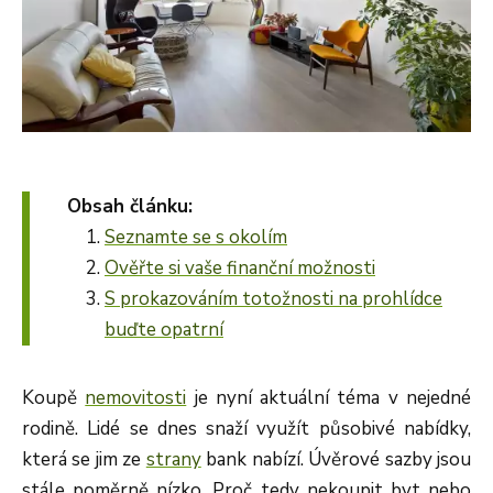
Obsah článku:
Seznamte se s okolím
Ověřte si vaše finanční možnosti
S prokazováním totožnosti na prohlídce
buďte opatrní
Koupě
nemovitosti
je nyní aktuální téma v nejedné
rodině. Lidé se dnes snaží využít působivé nabídky,
která se jim ze
strany
bank nabízí. Úvěrové sazby jsou
stále poměrně nízko. Proč tedy nekoupit byt nebo