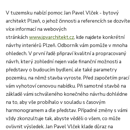
V tuzemsku nabízí pomoc Jan Pavel Vlček - bytový
architekt Plzeň, o jehož činnosti a referencích se dozvíte
více informací na webových
stránkách
www.jpvarchitekt.cz
, kde najdete konkrétní
návrhy interiérů Plzeň. Odborník vám pomůže v mnoha
ohledech. V první řadě připraví kvalitní a propracovaný
návrh, který zohlední nejen vaše finanční možnosti a
představy o budoucím bydlení, ale také parametry
pozemku, na němž stavba vyroste. Před započetím prací
vám vyhotoví cenovou nabídku. Při samotné stavbě na
základě vámi schváleného konečného návrhu dohlédne
na to, aby vše probíhalo v souladu s časovým
harmonogramem a dle představ. Případné změny s vámi
vždy zkonzultuje tak, abyste věděli o všem, co může
ovlivnit výsledek. Jan Pavel Vlček klade důraz na