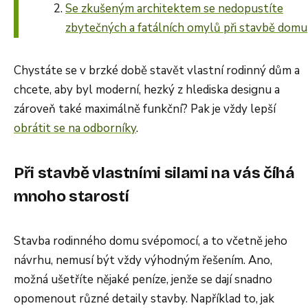
Se zkušeným architektem se nedopustíte
zbytečných a fatálních omylů při stavbě domu
Chystáte se v brzké době stavět vlastní rodinný dům a
chcete, aby byl moderní, hezký z hlediska designu a
zároveň také maximálně funkční? Pak je vždy lepší
obrátit se na odborníky
.
Při stavbě vlastními silami na vás číhá
mnoho starostí
Stavba rodinného domu svépomocí, a to včetně jeho
návrhu, nemusí být vždy výhodným řešením. Ano,
možná ušetříte nějaké peníze, jenže se dají snadno
opomenout různé detaily stavby. Například to, jak