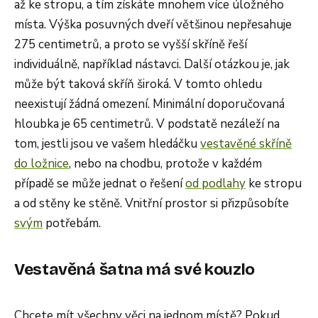
až ke stropu, a tím získáte mnohem více úložného
místa. Výška posuvných dveří většinou nepřesahuje
275 centimetrů, a proto se vyšší skříně řeší
individuálně, například nástavci. Další otázkou je, jak
může být taková skříň široká. V tomto ohledu
neexistují žádná omezení. Minimální doporučovaná
hloubka je 65 centimetrů. V podstatě nezáleží na
tom, jestli jsou ve vašem hledáčku
vestavěné skříně
do ložnice
, nebo na chodbu, protože v každém
případě se může jednat o řešení
od podlahy
ke stropu
a od stěny ke stěně. Vnitřní prostor si přizpůsobíte
svým
potřebám.
Vestavěná šatna má své kouzlo
Chcete mít všechny věci na jednom místě? Pokud