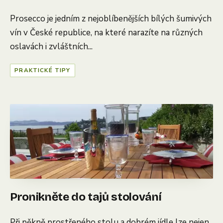
Prosecco je jedním z nejoblíbenějších bílých šumivých
vín v České republice, na které narazíte na různých
oslavách i zvláštních...
PRAKTICKÉ TIPY
Pronikněte do tajů stolování
Při pěkně prostřeného stolu a dobrém jídle lze nejen