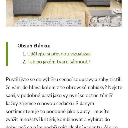
Obsah článku:
Udělejte si přesnou vizualizaci
Tak po jakém tvaru sáhnout?
Pustili jste se do výběru sedací soupravy a záhy zjistili,
že vám jde hlava kolem z té obrovské nabídky? Nejste
sami, v podobné pasti jako vy nyní se octne téměř
každý zájemce o novou sedačku. S daným
sortimentem je to podobné jako s auty - musíte
zvážit množství kritérií, kombinovat a vybírat do
doby, než se nám podaří najít ideální variantu. Ale co