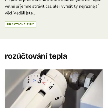
velmi příjemně strávit čas, ale i vyřídit ty nejrůznější
věci. Věděli jste...
PRAKTICKÉ TIPY
rozúčtování tepla