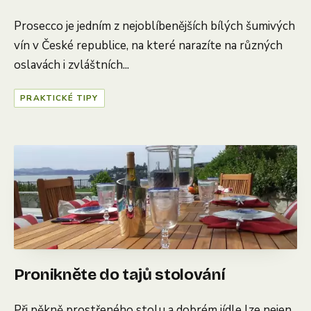
Prosecco je jedním z nejoblíbenějších bílých šumivých
vín v České republice, na které narazíte na různých
oslavách i zvláštních...
PRAKTICKÉ TIPY
Pronikněte do tajů stolování
Při pěkně prostřeného stolu a dobrém jídle lze nejen