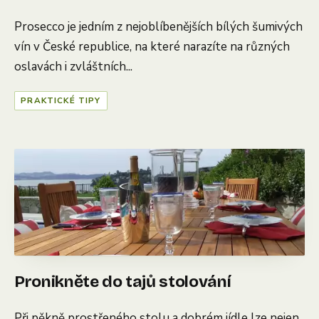
Prosecco je jedním z nejoblíbenějších bílých šumivých
vín v České republice, na které narazíte na různých
oslavách i zvláštních...
PRAKTICKÉ TIPY
Pronikněte do tajů stolování
Při pěkně prostřeného stolu a dobrém jídle lze nejen