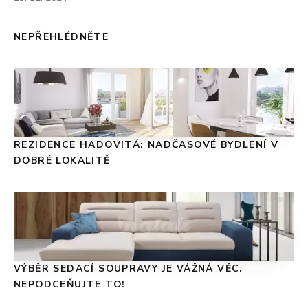
NEPŘEHLÉDNĚTE
REZIDENCE HADOVITÁ: NADČASOVÉ BYDLENÍ V
DOBRÉ LOKALITĚ
VÝBĚR SEDACÍ SOUPRAVY JE VÁŽNÁ VĚC.
NEPODCEŇUJTE TO!