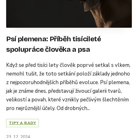
Psí plemena: Příběh tisícileté
spolupráce člověka a psa
Když se před tisíci lety člověk poprvé setkal s vlkem,
nemohl tušit, že toto setkání položí základy jednoho
z nejpozoruhodnějších příběhů evoluce. Psí plemena,
jak je známe dnes, představují živoucí galerii tvarů,
velikostí a povah, které vznikly pečlivým šlechtěním
pro nejrůznější účely. Od drobných...
TIPY A RADY
23. 12. 2024