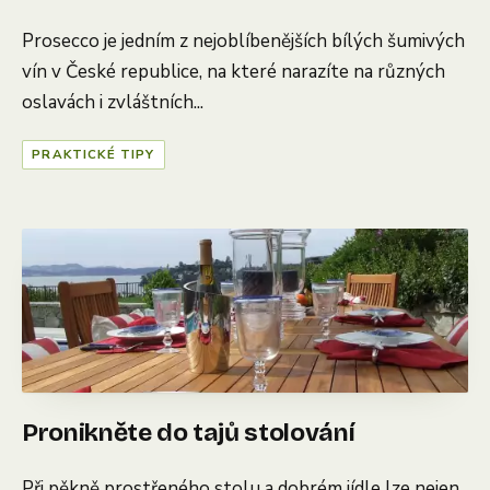
Prosecco je jedním z nejoblíbenějších bílých šumivých
vín v České republice, na které narazíte na různých
oslavách i zvláštních...
PRAKTICKÉ TIPY
Pronikněte do tajů stolování
Při pěkně prostřeného stolu a dobrém jídle lze nejen