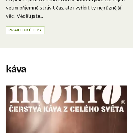
velmi příjemně strávit čas, ale i vyřídit ty nejrůznější
věci. Věděli jste...
PRAKTICKÉ TIPY
káva