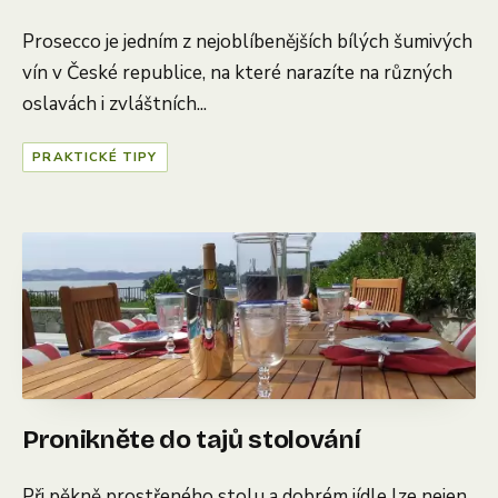
Prosecco je jedním z nejoblíbenějších bílých šumivých
vín v České republice, na které narazíte na různých
oslavách i zvláštních...
PRAKTICKÉ TIPY
Pronikněte do tajů stolování
Při pěkně prostřeného stolu a dobrém jídle lze nejen