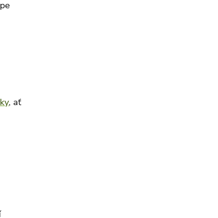
épe
čky
, ať
í