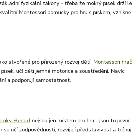
základní fyzikální zákony - třeba že mokrý písek drží l
valitní Montessori pomůcky pro hru s pískem, vznikne
ako stvořené pro přirozený rozvoj dětí.
Montessori hra
a písek, učí děti jemné motorice a soustředění. Navíc
ání a podporují samostatnost.
omky Herold
nejsou jen místem pro hru - jsou to první
 se učí zodpovědnosti, rozvíjejí představivost a trénuj