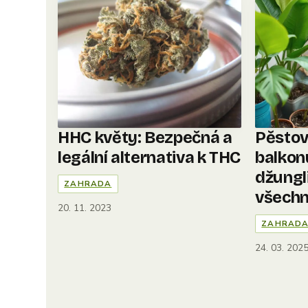
HHC květy: Bezpečná a
Pěstov
legální alternativa k THC
balkon
džungl
ZAHRADA
všech
20. 11. 2023
ZAHRAD
24. 03. 202