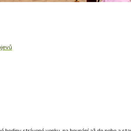
bjevů
é hodiny strávené venku, na houpání až do nebe a sta