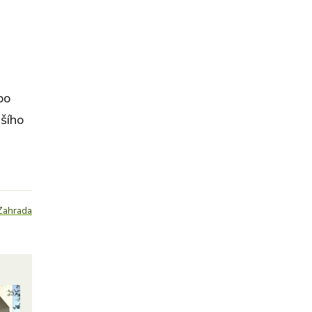
bo
jšího
Zahrada