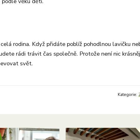
 podle věku dětí.
í celá rodina. Když přidáte poblíž pohodlnou lavičku ne
budete rádi trávit čas společně. Protože není nic krásně
jevovat svět.
Kategorie: