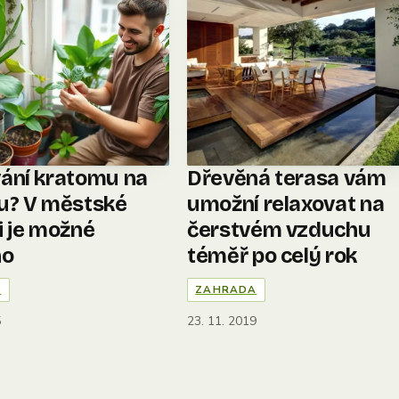
ání kratomu na
Dřevěná terasa vám
u? V městské
umožní relaxovat na
i je možné
čerstvém vzduchu
no
téměř po celý rok
A
ZAHRADA
5
23. 11. 2019