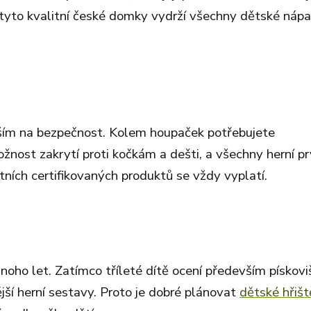
c tyto kvalitní české domky vydrží všechny dětské náp
ším na bezpečnost. Kolem houpaček potřebujete
nost zakrytí proti kočkám a dešti, a všechny herní p
tních certifikovaných produktů se vždy vyplatí.
oho let. Zatímco tříleté dítě ocení především pískovi
jší herní sestavy. Proto je dobré plánovat
dětské hřišt