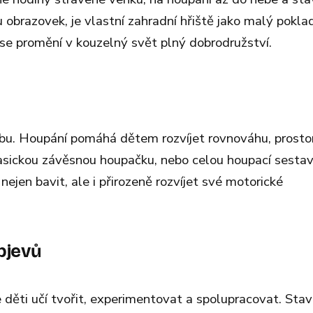
u obrazovek, je vlastní zahradní hřiště jako malý poklad
se promění v kouzelný svět plný dobrodružství.
ybu. Houpání pomáhá dětem rozvíjet rovnováhu, prost
klasickou závěsnou houpačku, nebo celou houpací sestav
nejen bavit, ale i přirozeně rozvíjet své motorické
bjevů
 děti učí tvořit, experimentovat a spolupracovat. Stav