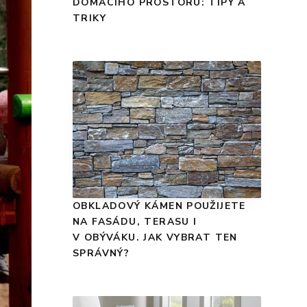
DOMÁCÍHO PROSTORU: TIPY A
TRIKY
OBKLADOVÝ KÁMEN POUŽIJETE
NA FASÁDU, TERASU I
V OBÝVÁKU. JAK VYBRAT TEN
SPRÁVNÝ?