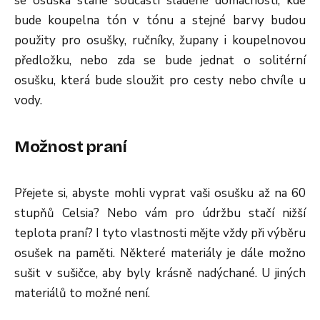
se osuška stane součástí sladěné domácnosti, kde
bude koupelna tón v tónu a stejné barvy budou
použity pro osušky, ručníky, župany i koupelnovou
předložku, nebo zda se bude jednat o solitérní
osušku, která bude sloužit pro cesty nebo chvíle u
vody.
Možnost praní
Přejete si, abyste mohli vyprat vaši osušku až na 60
stupňů Celsia? Nebo vám pro údržbu stačí nižší
teplota praní? I tyto vlastnosti mějte vždy při výběru
osušek na paměti. Některé materiály je dále možno
sušit v sušičce, aby byly krásně nadýchané. U jiných
materiálů to možné není.