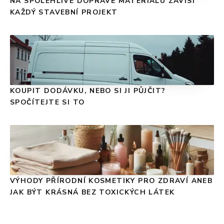
NA SPOLEHLIVÉ DOPRAVĚ MATERIÁLU ZÁVISÍ
KAŽDÝ STAVEBNÍ PROJEKT
KOUPIT DODÁVKU, NEBO SI JI PŮJČIT?
SPOČÍTEJTE SI TO
VÝHODY PŘÍRODNÍ KOSMETIKY PRO ZDRAVÍ ANEB
JAK BÝT KRÁSNÁ BEZ TOXICKÝCH LÁTEK