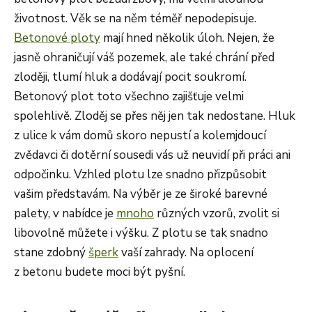
životnost. Věk se na něm téměř nepodepisuje.
Betonové ploty
mají hned několik úloh. Nejen, že
jasně ohraničují váš pozemek, ale také chrání před
zloději, tlumí hluk a dodávají pocit soukromí.
Betonový plot toto všechno zajišťuje velmi
spolehlivě. Zloděj se přes něj jen tak nedostane. Hluk
z ulice k vám domů skoro nepustí a kolemjdoucí
zvědavci či dotěrní sousedi vás už neuvidí při práci ani
odpočinku. Vzhled plotu lze snadno přizpůsobit
vašim představám. Na výběr je ze široké barevné
palety, v nabídce je
mnoho
různých vzorů, zvolit si
libovolně můžete i výšku. Z plotu se tak snadno
stane zdobný
šperk
vaší zahrady. Na oplocení
z betonu budete moci být pyšní.