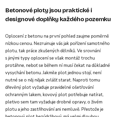
Betonové ploty jsou praktické i
designové doplňky každého pozemku
Oplocení z betonu na první pohled zaujme poměrně
nízkou cenou. Nezruinuje vás jak pořízení samotného
plotu, tak práce zkušených dělníků. Ve srovnání
s jinými typy oplocení se však montáž trochu
protáhne, neboť se během ní musí čekat na důkladné
vysychání betonu. Jakmile plot jednou stojí, není
nutné se o něj nějak zvlášť starat. Naproti tomu
dřevěný plot vyžaduje pravidelné ošetřování
ochranným lakem, kovový plot potřebuje natírat,
pletivo sem tam vyžaduje drobné opravy, o živém
plotu a jeho zastřihování ani nemluvě. Přestože je
betonový plot bezúdržbový, má velmi dlouhou