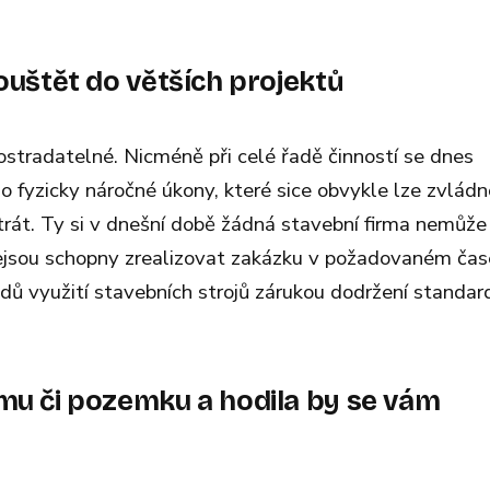
ouštět do větších projektů
ostradatelné. Nicméně při celé řadě činností se dnes
o fyzicky náročné úkony, které sice obvykle lze zvládn
át. Ty si v dnešní době žádná stavební firma nemůže
 nejsou schopny zrealizovat zakázku v požadovaném čas
dů využití stavebních strojů zárukou dodržení standar
mu či pozemku a hodila by se vám