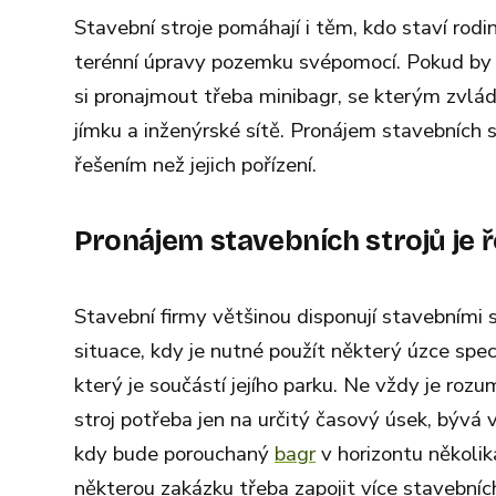
Stavební stroje pomáhají i těm, kdo staví rod
terénní úpravy pozemku svépomocí. Pokud by 
si pronajmout třeba minibagr, se kterým zvlá
jímku a inženýrské sítě. Pronájem stavebních
řešením než jejich pořízení.
Pronájem stavebních strojů je ř
Stavební firmy většinou disponují stavebními s
situace, kdy je nutné použít některý úzce spe
který je součástí jejího parku. Ne vždy je ro
stroj potřeba jen na určitý časový úsek, bývá 
kdy bude porouchaný
bagr
v horizontu několik
některou zakázku třeba zapojit více stavebních 