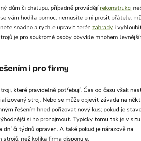
inný dům či chalupu, případně provádějí
rekonstrukci
ne
se vám hodila pomoc, nemusíte o ni prosit přátele; m
dnete snadno a rychle upravit terén
zahrady
i vyhloubi
 strojů je pro soukromé osoby obvykle mnohem levnějš
ešením i pro firmy
troji, které pravidelně potřebují. Čas od času však na
cializovaný stroj. Nebo se může objevit závada na něk
zumným řešením hned pořizovat nový kus; pokud je stav
výhodnější si ho pronajmout. Typicky tomu tak je v situ
a dní či týdnů opraven. A také pokud je nárazově na
strojů, než kolika firma disponuje.