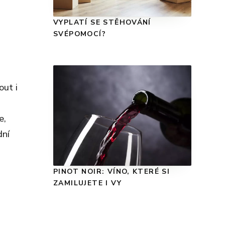
VYPLATÍ SE STĚHOVÁNÍ
SVÉPOMOCÍ?
out i
e,
dní
PINOT NOIR: VÍNO, KTERÉ SI
ZAMILUJETE I VY