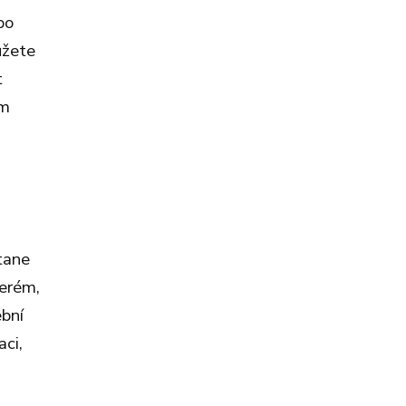
bo
ůžete
t
ím
stane
terém,
ební
aci,