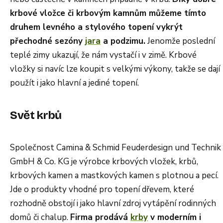
krbové vložce či krbovým kamnům můžeme tímto
druhem levného a stylového topení vykrýt
přechodné sezóny
jara
a podzimu.
Jenomže poslední
teplé zimy ukazují, že nám vystačí i v zimě. Krbové
vložky si navíc lze koupit s velkými výkony, takže se dají
použít i jako hlavní a jediné topení.
Svět krbů
Společnost Camina & Schmid Feuderdesign und Technik
GmbH & Co. KG je výrobce krbových vložek, krbů,
krbových kamen a mastkových kamen s plotnou a pecí.
Jde o produkty vhodné pro topení dřevem, které
rozhodně obstojí i jako hlavní zdroj vytápění rodinných
domů či chalup.
Firma prodává
krby
v moderním i