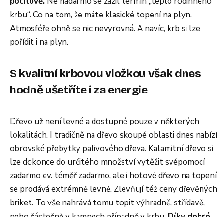
pocitově.
Ne nadarmo se zažil termín „teplo rodinného
krbu“. Co na tom, že máte klasické topení na plyn.
Atmosféře ohně se nic nevyrovná. A navíc, krb si lze
pořídit i na plyn.
S kvalitní krbovou vložkou však dnes
hodně ušetříte i za energie
Dřevo už není levné a dostupné pouze v některých
lokalitách. I tradičně na dřevo skoupé oblasti dnes nabízí
obrovské přebytky palivového dřeva. Kalamitní dřevo si
lze dokonce do určitého množství vytěžit svépomocí
zadarmo ev. téměř zadarmo, ale i hotové dřevo na topení
se prodává extrémně levně. Zlevňují též ceny dřevěných
briket. To vše nahrává tomu topit výhradně, střídavě,
nebo částečně v kamnech případně v krbu.
Díky dobré