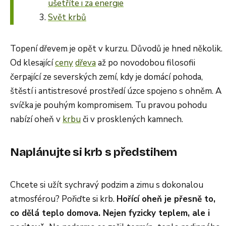
ušetříte i za energie
Svět krbů
Topení dřevem je opět v kurzu. Důvodů je hned několik.
Od klesající
ceny
dřeva
až po novodobou filosofii
čerpající ze severských zemí, kdy je domácí pohoda,
štěstí i antistresové prostředí úzce spojeno s ohněm. A
svíčka je pouhým kompromisem. Tu pravou pohodu
nabízí oheň v
krbu
či v prosklených kamnech.
Naplánujte si krb s předstihem
Chcete si užít sychravý podzim a zimu s dokonalou
atmosférou? Pořiďte si krb.
Hořící oheň je přesně to,
co dělá teplo domova. Nejen fyzicky teplem, ale i